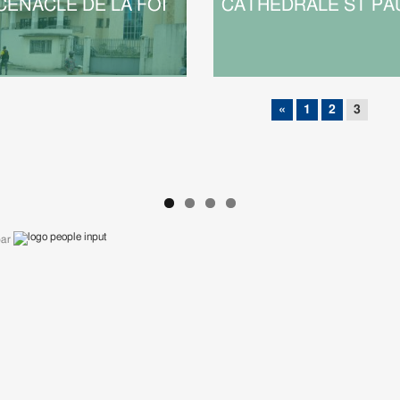
CÉNACLE DE LA FOI
CATHÉDRALE ST PA
«
1
2
3
par